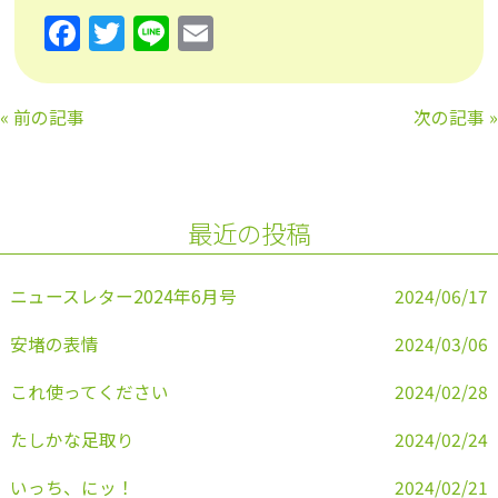
F
T
Li
E
a
w
n
m
c
itt
e
ai
«
前の記事
次の記事
»
e
er
l
b
o
最近の投稿
o
k
ニュースレター2024年6月号
2024/06/17
安堵の表情
2024/03/06
これ使ってください
2024/02/28
たしかな足取り
2024/02/24
いっち、にッ！
2024/02/21