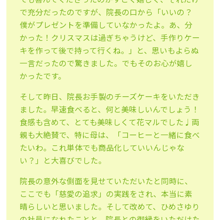
で充分だったのですが、
院長の口から「いいの？
僕がプレゼントを準備していなかったよ。あ、
分
かった！クリスマスは過ぎちゃうけど、手作りケー
キを作って後
で持って行くね。」と、思いもよらぬ
一言だったので
驚きました。でもそのお心が嬉し
かったです。
そして昨日、院長お手製のチーズケーキをいただき
ました。早速食
べると、何と美味しいんでしょう！
食感も含めて、とても美味しく
て花マルでした♩両
親も大絶賛で、特に母は、「コーヒーと一緒に食べ
たいわ。これ
単体でも商品化していいんじゃな
い？」と大喜びでした。
院長の意外な側面を見せていただいたと同時に、
ここでも「慈愛の
追求」の実践をされ、本当に素
晴らしいと思いました。そして改めて、ひめさゆり
の社員になれたことと、院長との御縁を
いただけた