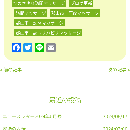
ひめさゆり訪問マッサージ
ブログ更新
訪問マッサージ
郡山市 医療マッサージ
郡山市 訪問マッサージ
郡山市 訪問リハビリマッサージ
F
T
Li
E
a
w
n
m
c
itt
e
ai
«
前の記事
次の記事
»
e
er
l
b
o
最近の投稿
o
k
ニュースレター2024年6月号
2024/06/17
安堵の表情
2024/03/06