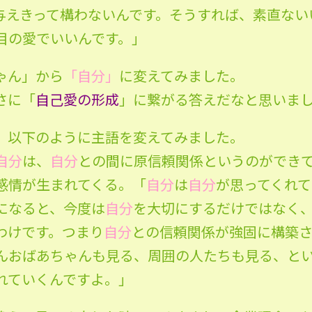
与えきって構わないんです。そうすれば、素直ない
目の愛でいいんです。」
ゃん」から
「自分」
に変えてみました。
さに「
自己愛の形成
」に繋がる答えだなと思いま
、以下のように主語を変えてみました。
自分
は、
自分
との間に原信頼関係というのができ
感情が生まれてくる。「
自分
は
自分
が思ってくれ
になると、今度は
自分
を大切にするだけではなく
わけです。つまり
自分
との信頼関係が強固に構築
んおばあちゃんも見る、周囲の人たちも見る、と
れていくんですよ。」