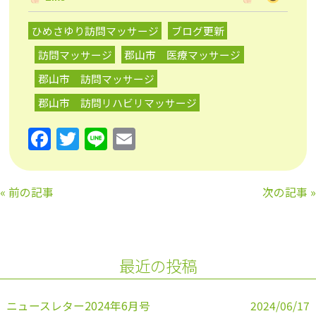
ひめさゆり訪問マッサージ
ブログ更新
訪問マッサージ
郡山市 医療マッサージ
郡山市 訪問マッサージ
郡山市 訪問リハビリマッサージ
F
T
Li
E
a
w
n
m
c
itt
e
ai
«
前の記事
次の記事
»
e
er
l
b
o
最近の投稿
o
k
ニュースレター2024年6月号
2024/06/17