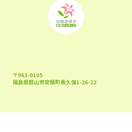
2022年11月
(25)
2022年10月
(25)
2022年9月
(21)
2022年8月
(21)
2022年7月
(25)
2022年6月
(22)
〒963-0105
福島県郡山市安積町長久保1-26-22
2022年5月
(23)
2022年4月
(24)
2022年3月
(26)
午前9:00～午後6:00
受付時間
2022年2月
(21)
(日祝及び、当院指定休業日を除く)