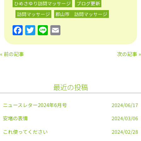
ひめさゆり訪問マッサージ
ブログ更新
訪問マッサージ
郡山市 訪問マッサージ
F
T
Li
E
a
w
n
m
c
itt
e
ai
«
前の記事
次の記事
»
e
er
l
b
o
最近の投稿
o
k
ニュースレター2024年6月号
2024/06/17
安堵の表情
2024/03/06
これ使ってください
2024/02/28