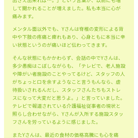
出さえ出来れば…。」という言葉が、
以前にも増
して聞かれることが増えました。私も本当に心が
痛みま
す。
メンタル面以外でも、Yさんは脊椎の変形による背
中や下肢の疼痛と痺れもあり、心身ともに本当に辛
い状態というのが痛いほど伝
わってきます。
そんな状態にもかかわらず、会話の中でYさんは、
多少愚痴はこぼ
しながらも、「テレビで、老人施設
や障がい者施設のことやってる
けど、スタッフの人
がちょっと口を余すようなこと言うもんなら、虐
待扱いされるんだし、スタッフさんたちもストレ
スになって大変だ
と思うよ。」と言っていました。
テレビで報道されている介護福祉従事者の現状と
照らし合わせながら、Yさんが入所する施設スタッ
フさんを労って
いるように感じました。
またYさんは、最近の食材の価格高騰にも心を痛