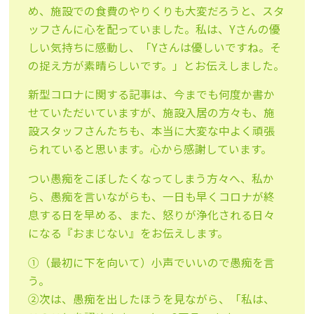
め、施設での食費
のやりくりも大変だろうと、スタ
ッフさんに心を配っていました。
私は、Yさんの優
しい気持ちに感動し、「Yさんは優しいですね。
そ
の捉え方が素晴らしいです。」とお伝えしました。
新型コロナに関する記事は、今までも何度か書か
せていただいてい
ますが、施設入居の方々も、施
設スタッフさんたちも、
本当に大変な中よく頑張
られていると思います。
心から感謝しています。
つい愚痴をこぼしたくなってしまう方々へ、私か
ら、愚痴を言いな
がらも、一日も早くコロナが終
息する日を早める、また、
怒りが浄化される日々
になる『おまじない』をお伝えします。
①（最初に下を向いて）小声でいいので愚痴を言
う。
②次は、愚痴を出したほうを見ながら、「私は、