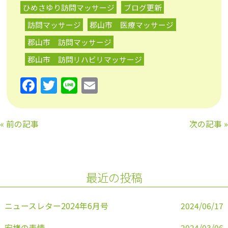
ひめさゆり訪問マッサージ
ブログ更新
訪問マッサージ
郡山市 医療マッサージ
郡山市 訪問マッサージ
郡山市 訪問リハビリマッサージ
F
T
Li
E
a
w
n
m
c
itt
e
ai
«
前の記事
次の記事
»
e
er
l
b
o
最近の投稿
o
k
ニュースレター2024年6月号
2024/06/17
安堵の表情
2024/03/06