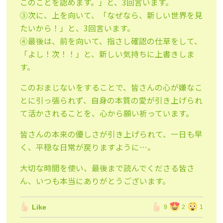
このことを認めま
す。」と、3回言います。
③次に、上を向いて、「なぜなら、新しい世界を見
たいから！」と
、3回言います。
④最後は、前を向いて、指さし確認の仕草をして、
「よし！次！！
」と、新しい気持ちに上書きしま
す。
このおまじないをすることで、皆さんの心が嫌なこ
とに引っ張られ
ず、自身の本質の愛が引き上げられ
て活かされることを、心から
願い祈っています。
皆さんの本来の優しさが引き上げられて、一日も早
く、平穏
な日常が戻りますように…。
大切な時間を使い、最後まで読んでくださる皆さ
ん、いつも本当に
ありがとうございます。
Like
9
2
1