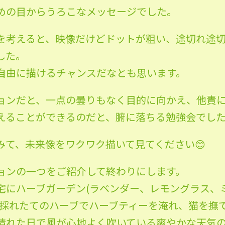
めの目からうろこなメッセージでした。
を考えると、映像だけどドットが粗い、途切れ途
した。
自由に描けるチャンスだなとも思います。
ョンだと、一点の曇りもなく目的に向かえ、他責
えることができるのだと、腑に落ちる勉強会でし
みて、未来像をワクワク描いて見てください😊
ョンの一つをご紹介して終わりにします。
宅にハーブガーデン(ラベンダー、レモングラス、
、採れたてのハーブでハーブティーを淹れ、猫を撫
晴れた日で風が心地よく吹いている爽やかな天気