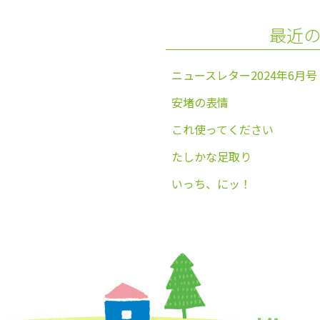
o
最近
k
ニュースレター2024年6月号
安堵の表情
これ使ってください
たしかな足取り
いっち、にッ！