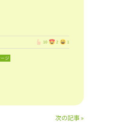
10
2
1
サージ
次の記事
»