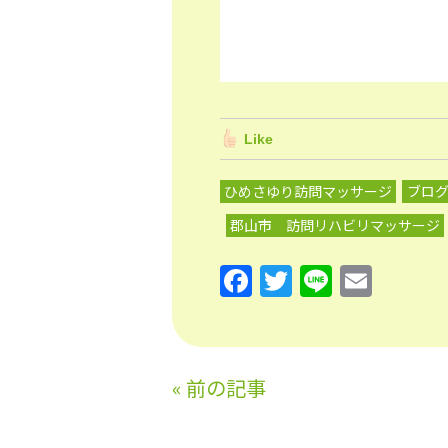
Like
ひめさゆり訪問マッサージ
ブロ
郡山市 訪問リハビリマッサージ
F
T
Li
E
a
w
n
m
c
itt
e
ai
e
er
l
«
前の記事
b
o