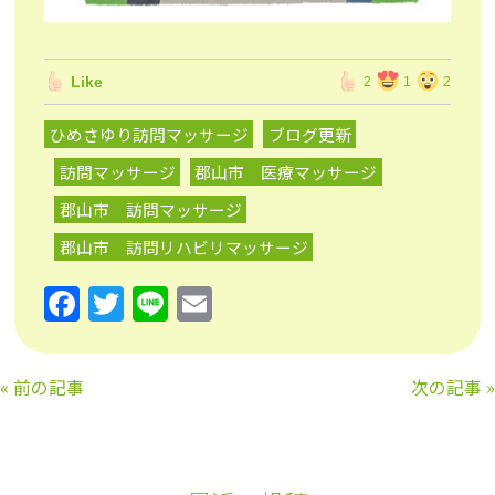
Like
2
1
2
ひめさゆり訪問マッサージ
ブログ更新
訪問マッサージ
郡山市 医療マッサージ
郡山市 訪問マッサージ
郡山市 訪問リハビリマッサージ
F
T
Li
E
a
w
n
m
c
itt
e
ai
«
前の記事
次の記事
»
e
er
l
b
o