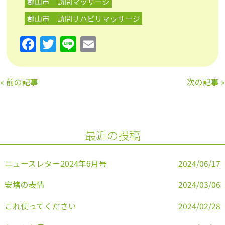
郡山市 訪問マッサージ
郡山市 訪問リハビリマッサージ
F
T
Li
E
a
w
n
m
c
itt
e
ai
«
前の記事
次の記事
»
e
er
l
b
o
最近の投稿
o
k
ニュースレター2024年6月号
2024/06/17
安堵の表情
2024/03/06
これ使ってください
2024/02/28