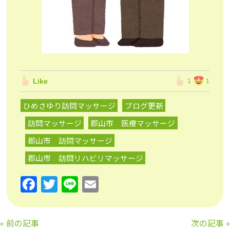
Like
1
1
ひめさゆり訪問マッサージ
ブログ更新
訪問マッサージ
郡山市 医療マッサージ
郡山市 訪問マッサージ
郡山市 訪問リハビリマッサージ
F
T
Li
E
a
w
n
m
c
itt
e
ai
«
前の記事
次の記事
»