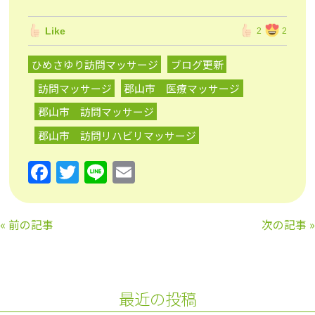
Like
2
2
ひめさゆり訪問マッサージ
ブログ更新
訪問マッサージ
郡山市 医療マッサージ
郡山市 訪問マッサージ
郡山市 訪問リハビリマッサージ
F
T
Li
E
a
w
n
m
c
itt
e
ai
«
前の記事
次の記事
»
e
er
l
b
o
最近の投稿
o