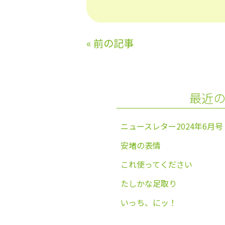
a
w
n
m
c
itt
e
ai
e
er
l
«
前の記事
b
o
o
最近
k
ニュースレター2024年6月号
安堵の表情
これ使ってください
たしかな足取り
いっち、にッ！