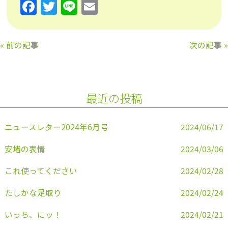
F
T
Li
E
a
w
n
m
c
itt
e
ai
«
前の記事
次の記事
»
e
er
l
b
o
最近の投稿
o
k
ニュースレター2024年6月号
2024/06/17
安堵の表情
2024/03/06
これ使ってください
2024/02/28
たしかな足取り
2024/02/24
いっち、にッ！
2024/02/21