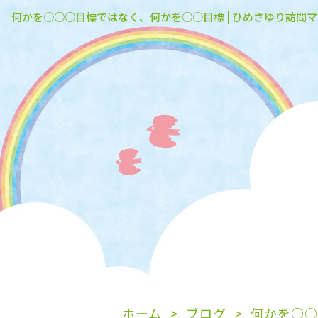
何かを○○○目標ではなく、何かを○○目標 | ひめさゆり訪問
ホーム
ブログ
何かを○○