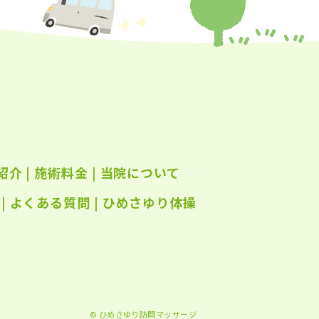
年5月
(24)
年4月
(23)
年3月
(17)
年2月
(16)
年1月
(22)
年12月
(25)
紹介
|
施術料金
|
当院について
年11月
(25)
年10月
|
よくある質問
(25)
|
ひめさゆり体操
年9月
(21)
年8月
(21)
年7月
(25)
年6月
(22)
© ひめさゆり訪問マッサージ