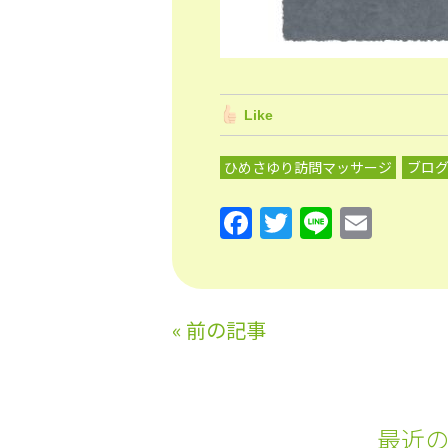
Like
ひめさゆり訪問マッサージ
ブロ
F
T
Li
E
a
w
n
m
c
itt
e
ai
e
er
l
«
前の記事
b
o
o
最近
k