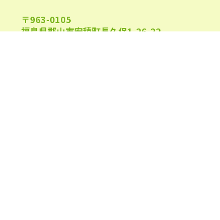
2022年4月
(24)
〒963-0105
2022年3月
(26)
福島県郡山市安積町長久保1-26-22
2022年2月
(21)
2022年1月
(23)
2021年12月
(23)
午前9:00～午後6:00
受付時間
2021年11月
(23)
(日祝及び、当院指定休業日を除く)
2021年10月
(24)
2021年9月
(24)
2021年8月
(24)
0120-944-315
TEL
2021年7月
(25)
2021年6月
(25)