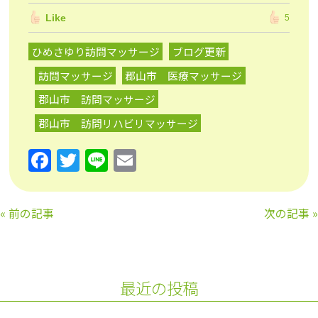
Like
5
ひめさゆり訪問マッサージ
ブログ更新
訪問マッサージ
郡山市 医療マッサージ
郡山市 訪問マッサージ
郡山市 訪問リハビリマッサージ
F
T
Li
E
a
w
n
m
c
itt
e
ai
«
前の記事
次の記事
»
e
er
l
b
o
最近の投稿
o