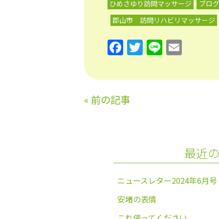
ひめさゆり訪問マッサージ
ブロ
郡山市 訪問リハビリマッサージ
F
T
Li
E
a
w
n
m
c
itt
e
ai
e
er
l
«
前の記事
b
o
o
最近
k
ニュースレター2024年6月号
安堵の表情
これ使ってください