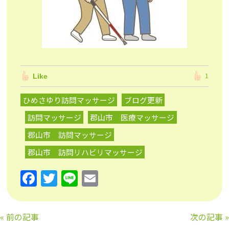
Like
1
ひめさゆり訪問マッサージ
ブログ更新
訪問マッサージ
郡山市 医療マッサージ
郡山市 訪問マッサージ
郡山市 訪問リハビリマッサージ
F
T
Li
E
a
w
n
m
c
itt
e
ai
«
前の記事
次の記事
»
e
er
l