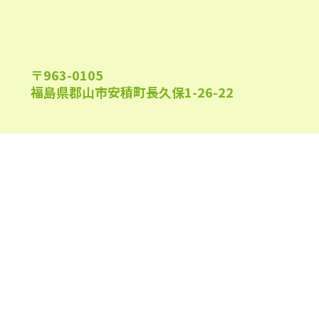
2022年7月
(25)
2022年6月
(22)
2022年5月
(23)
〒963-0105
福島県郡山市安積町長久保1-26-22
2022年4月
(24)
2022年3月
(26)
2022年2月
(21)
2022年1月
(23)
午前9:00～午後6:00
受付時間
(日祝及び、当院指定休業日を除く)
2021年12月
(23)
2021年11月
(23)
2021年10月
(24)
0120-944-315
TEL
2021年9月
(24)