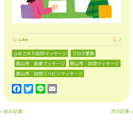
Like
2
ひめさゆり訪問マッサージ
ブログ更新
郡山市 医療マッサージ
郡山市 訪問マッサージ
郡山市 訪問リハビリマッサージ
F
T
Li
E
a
w
n
m
c
itt
e
ai
«
前の記事
次の記事
»
e
er
l
b