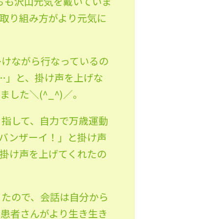
ちも沢山元気を戴いていま
取り組み方がより元気
に
掛けながら行なっているの
。…」と、掛け
声を上げな
した＼(^_^)／。
目指して、自力で万歳運動
バンザーイ！」
と掛け声
掛け声を上げてくれたの
ったので、会話は自分から
、患者さんがより生き生き