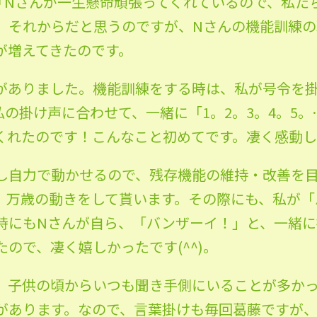
「Nさんが一生懸命頑張ってくれているの
で、私た
。それ
からだと思うのですが、Nさんの機能訓練の
が増えてきたのです。
がありました。機能訓練をする時は、私が号令を
私
の掛け声に合わせて、一緒に「1。2。3。4。5
くれたのです！こんなこと初め
てです。凄く感動しま
し自力で動かせるので、残存機能の維持・
改善を
、万歳の動きをして貰います。その際にも、私が「
時にもNさんが自ら、「
バンザーイ！」と、一緒に
ので、凄く嬉しかったです(^^)。
、子供の頃からいつも聞き手側にいること
が多か
がありま
す。なので、言葉掛けも毎回葛藤ですが