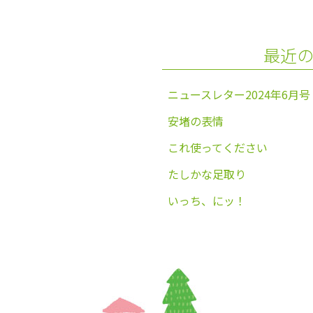
o
o
最近
k
ニュースレター2024年6月号
安堵の表情
これ使ってください
たしかな足取り
いっち、にッ！