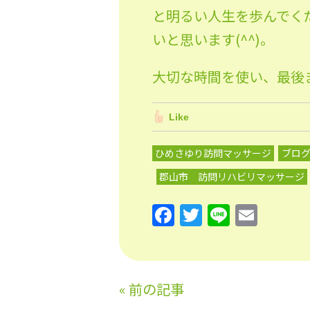
と明るい人生を歩んでく
いと思います(^^)。
大切な時間を使い、最後
Like
ひめさゆり訪問マッサージ
ブロ
郡山市 訪問リハビリマッサージ
F
T
Li
E
a
w
n
m
c
itt
e
ai
e
er
l
«
前の記事
b