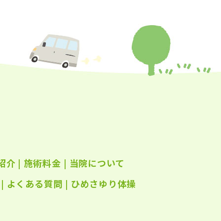
年7月
(25)
年6月
(25)
年5月
(24)
年4月
(23)
年3月
(17)
年2月
(16)
年1月
(22)
年12月
(25)
紹介
|
施術料金
|
当院について
年11月
(25)
年10月
|
よくある質問
(25)
|
ひめさゆり体操
年9月
(21)
年8月
(21)