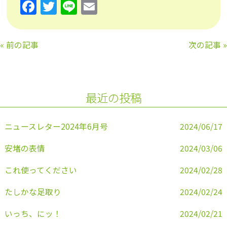
F
T
Li
E
a
w
n
m
c
itt
e
ai
«
前の記事
次の記事
»
e
er
l
b
o
最近の投稿
o
k
ニュースレター2024年6月号
2024/06/17
安堵の表情
2024/03/06
これ使ってください
2024/02/28
たしかな足取り
2024/02/24
いっち、にッ！
2024/02/21