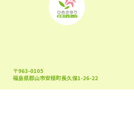
2022年9月
(21)
2022年8月
(21)
2022年7月
(25)
2022年6月
(22)
2022年5月
(23)
〒963-0105
2022年4月
(24)
福島県郡山市安積町長久保1-26-22
2022年3月
(26)
2022年2月
(21)
2022年1月
(23)
午前9:00～午後6:00
受付時間
2021年12月
(23)
(日祝及び、当院指定休業日を除く)