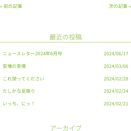
c
itt
e
ai
«
前の記事
次の記事
»
e
er
l
b
o
最近の投稿
o
k
ニュースレター2024年6月号
2024/06/17
安堵の表情
2024/03/06
これ使ってください
2024/02/28
たしかな足取り
2024/02/24
いっち、にッ！
2024/02/21
アーカイブ