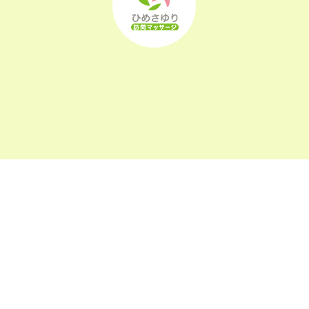
2022年8月
(21)
2022年7月
(25)
2022年6月
(22)
2022年5月
(23)
2022年4月
(24)
2022年3月
(26)
〒963-0105
福島県郡山市安積町長久保1-26-22
2022年2月
(21)
2022年1月
(23)
2021年12月
(23)
2021年11月
(23)
午前9:00～午後6:00
受付時間
2021年10月
(24)
(日祝及び、当院指定休業日を除く)