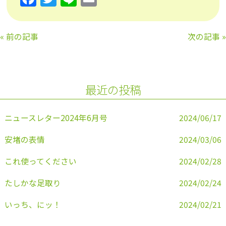
a
w
n
m
c
itt
e
ai
«
前の記事
次の記事
»
e
er
l
b
o
最近の投稿
o
k
ニュースレター2024年6月号
2024/06/17
安堵の表情
2024/03/06
これ使ってください
2024/02/28
たしかな足取り
2024/02/24
いっち、にッ！
2024/02/21