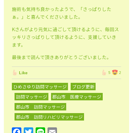
施術も気持ち良かったようで、「さっぱりした
ぁ。」と喜んでくださいました。
Kさんがより元気に過ごして頂けるように、毎回ス
ッキリさっぱりして頂けるように、支援していき
ます。
最後まで読んで頂きありがとうございました。
Like
5
2
ひめさゆり訪問マッサージ
ブログ更新
訪問マッサージ
郡山市 医療マッサージ
郡山市 訪問マッサージ
郡山市 訪問リハビリマッサージ
F
T
Li
E