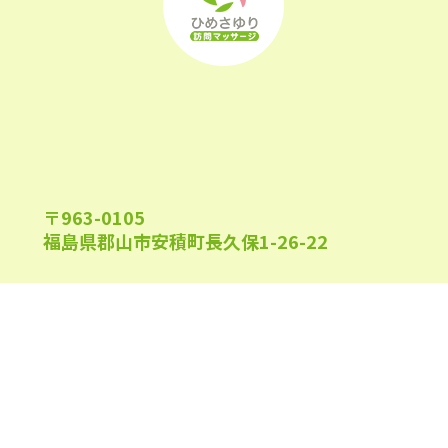
2022年9月
(21)
2022年8月
(21)
2022年7月
(25)
2022年6月
(22)
2022年5月
(23)
〒963-0105
2022年4月
(24)
福島県郡山市安積町長久保1-26-22
2022年3月
(26)
2022年2月
(21)
2022年1月
(23)
午前9:00～午後6:00
受付時間
2021年12月
(23)
(日祝及び、当院指定休業日を除く)
2021年11月
(23)