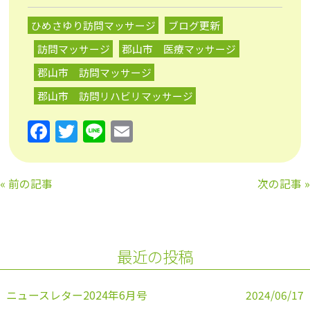
ひめさゆり訪問マッサージ
ブログ更新
訪問マッサージ
郡山市 医療マッサージ
郡山市 訪問マッサージ
郡山市 訪問リハビリマッサージ
F
T
Li
E
a
w
n
m
c
itt
e
ai
«
前の記事
次の記事
»
e
er
l
b
o
最近の投稿
o
k
ニュースレター2024年6月号
2024/06/17