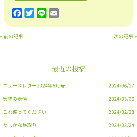
F
T
Li
E
a
w
n
m
c
itt
e
ai
«
前の記事
次の記事
»
e
er
l
b
o
最近の投稿
o
k
ニュースレター2024年6月号
2024/06/17
安堵の表情
2024/03/06
これ使ってください
2024/02/28
たしかな足取り
2024/02/24