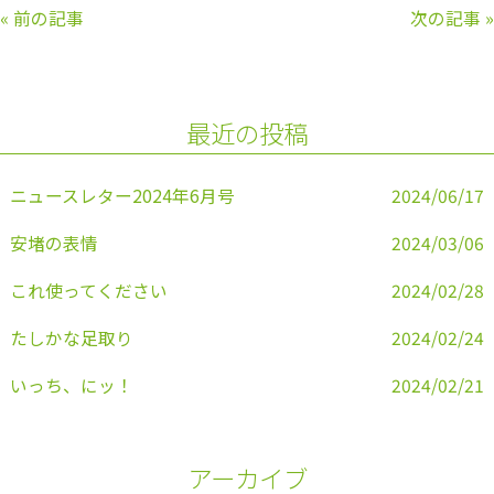
c
itt
e
ai
«
前の記事
次の記事
»
e
er
l
b
o
最近の投稿
o
k
ニュースレター2024年6月号
2024/06/17
安堵の表情
2024/03/06
これ使ってください
2024/02/28
たしかな足取り
2024/02/24
いっち、にッ！
2024/02/21
アーカイブ