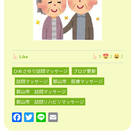
Like
5
2
2
ひめさゆり訪問マッサージ
ブログ更新
訪問マッサージ
郡山市 医療マッサージ
郡山市 訪問マッサージ
郡山市 訪問リハビリマッサージ
F
T
Li
E
a
w
n
m