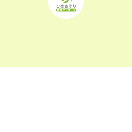
2022年8月
(21)
2022年7月
(25)
2022年6月
(22)
2022年5月
(23)
2022年4月
(24)
2022年3月
(26)
〒963-0105
福島県郡山市安積町長久保1-26-22
2022年2月
(21)
2022年1月
(23)
2021年12月
(23)
2021年11月
(23)
午前9:00～午後6:00
受付時間
2021年10月
(24)
(日祝及び、当院指定休業日を除く)