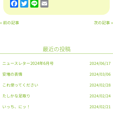
F
T
Li
E
a
w
n
m
c
itt
e
ai
«
前の記事
次の記事
»
e
er
l
b
o
最近の投稿
o
k
ニュースレター2024年6月号
2024/06/17
安堵の表情
2024/03/06
これ使ってください
2024/02/28
たしかな足取り
2024/02/24
いっち、にッ！
2024/02/21