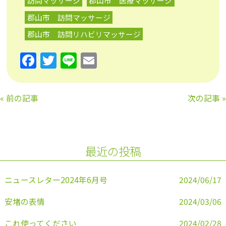
訪問マッサージ
郡山市 医療マッサージ
郡山市 訪問マッサージ
郡山市 訪問リハビリマッサージ
F
T
Li
E
a
w
n
m
c
itt
e
ai
«
前の記事
次の記事
»
e
er
l
b
o
最近の投稿
o
k
ニュースレター2024年6月号
2024/06/17
安堵の表情
2024/03/06
これ使ってください
2024/02/28