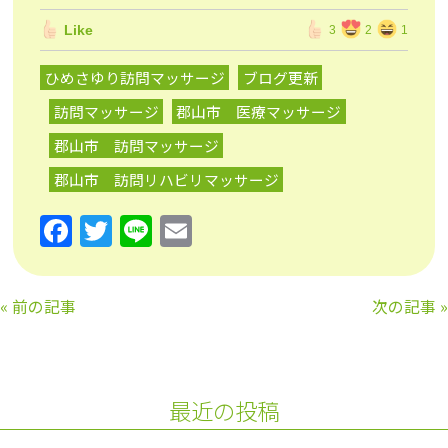
Like
3
2
1
ひめさゆり訪問マッサージ
ブログ更新
訪問マッサージ
郡山市 医療マッサージ
郡山市 訪問マッサージ
郡山市 訪問リハビリマッサージ
F
T
Li
E
a
w
n
m
c
itt
e
ai
«
前の記事
次の記事
»
e
er
l
b
o
最近の投稿
o