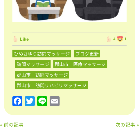
Like
4
1
ひめさゆり訪問マッサージ
ブログ更新
訪問マッサージ
郡山市 医療マッサージ
郡山市 訪問マッサージ
郡山市 訪問リハビリマッサージ
F
T
Li
E
a
w
n
m
c
itt
e
ai
«
前の記事
次の記事
»
e
er
l