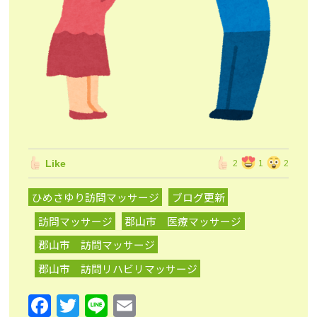
Like
2
1
2
ひめさゆり訪問マッサージ
ブログ更新
訪問マッサージ
郡山市 医療マッサージ
郡山市 訪問マッサージ
郡山市 訪問リハビリマッサージ
F
T
Li
E