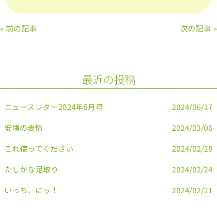
a
w
n
m
c
itt
e
ai
«
前の記事
次の記事
»
e
er
l
b
o
最近の投稿
o
k
ニュースレター2024年6月号
2024/06/17
安堵の表情
2024/03/06
これ使ってください
2024/02/28
たしかな足取り
2024/02/24
いっち、にッ！
2024/02/21