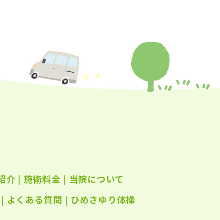
年8月
(25)
年7月
(25)
年6月
(25)
年5月
(24)
年4月
(23)
年3月
(17)
年2月
(16)
年1月
(22)
年12月
(25)
紹介
|
施術料金
|
当院について
年11月
(25)
年10月
|
よくある質問
(25)
|
ひめさゆり体操
年9月
(21)