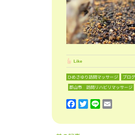
Like
ひめさゆり訪問マッサージ
ブロ
郡山市 訪問リハビリマッサージ
F
T
Li
E
a
w
n
m
c
itt
e
ai
e
er
l