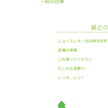
«
前の記事
b
o
o
最近
k
ニュースレター2024年6月号
安堵の表情
これ使ってください
たしかな足取り
いっち、にッ！