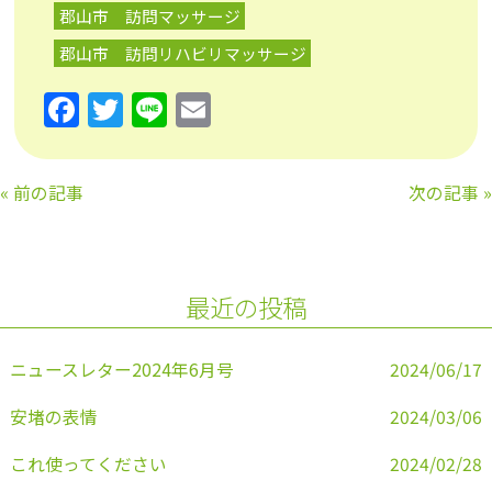
郡山市 訪問マッサージ
郡山市 訪問リハビリマッサージ
F
T
Li
E
a
w
n
m
c
itt
e
ai
«
前の記事
次の記事
»
e
er
l
b
o
最近の投稿
o
k
ニュースレター2024年6月号
2024/06/17
安堵の表情
2024/03/06
これ使ってください
2024/02/28