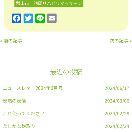
郡山市 訪問リハビリマッサージ
F
T
Li
E
a
w
n
m
c
itt
e
ai
«
前の記事
次の記事
»
e
er
l
b
o
最近の投稿
o
k
ニュースレター2024年6月号
2024/06/17
安堵の表情
2024/03/06
これ使ってください
2024/02/28
たしかな足取り
2024/02/24