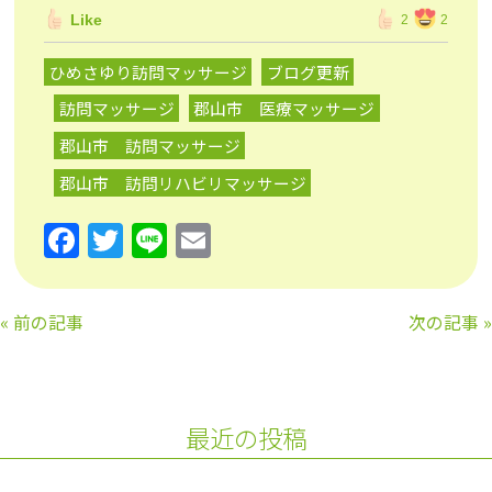
Like
2
2
ひめさゆり訪問マッサージ
ブログ更新
訪問マッサージ
郡山市 医療マッサージ
郡山市 訪問マッサージ
郡山市 訪問リハビリマッサージ
F
T
Li
E
a
w
n
m
c
itt
e
ai
«
前の記事
次の記事
»
e
er
l
b
o
最近の投稿
o
k