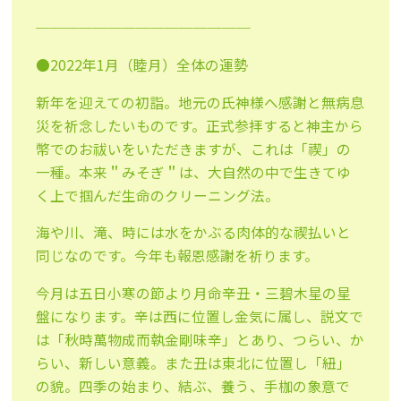
───────────────
●2022年1月（睦月）全体の運勢
新年を迎えての初詣。地元の氏神様へ感謝と無病息
災を祈念したいものです。正式参拝すると神主から
幣でのお祓いをいただきますが、これは「禊」の
一種。本来＂みそぎ＂は、大自然の中で生きてゆ
く上で掴んだ生命のクリーニング法。
海や川、滝、時には水をかぶる肉体的な禊払いと
同じなのです。今年も報恩感謝を祈ります。
今月は五日小寒の節より月命辛丑・三碧木星の星
盤になります。辛は西に位置し金気に属し、説文で
は「秋時萬物成而執金剛味辛」とあり、つらい、か
らい、新しい意義。また丑は東北に位置し「紐」
の貌。四季の始まり、結ぶ、養う、手枷の象意で