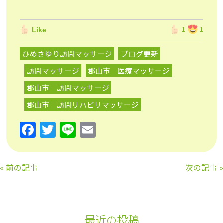
Like
1
1
ひめさゆり訪問マッサージ
ブログ更新
訪問マッサージ
郡山市 医療マッサージ
郡山市 訪問マッサージ
郡山市 訪問リハビリマッサージ
F
T
Li
E
a
w
n
m
c
itt
e
ai
«
前の記事
次の記事
»
e
er
l
b
o
最近の投稿