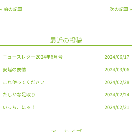
c
itt
e
ai
«
前の記事
次の記事
»
e
er
l
b
o
最近の投稿
o
k
ニュースレター2024年6月号
2024/06/17
安堵の表情
2024/03/06
これ使ってください
2024/02/28
たしかな足取り
2024/02/24
いっち、にッ！
2024/02/21
アーカイブ