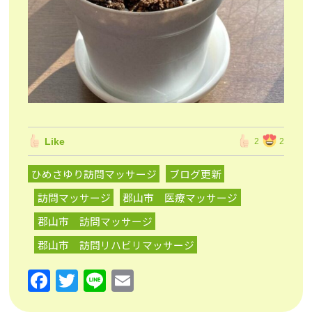
Like
2
2
ひめさゆり訪問マッサージ
ブログ更新
訪問マッサージ
郡山市 医療マッサージ
郡山市 訪問マッサージ
郡山市 訪問リハビリマッサージ
F
T
Li
E
a
w
n
m