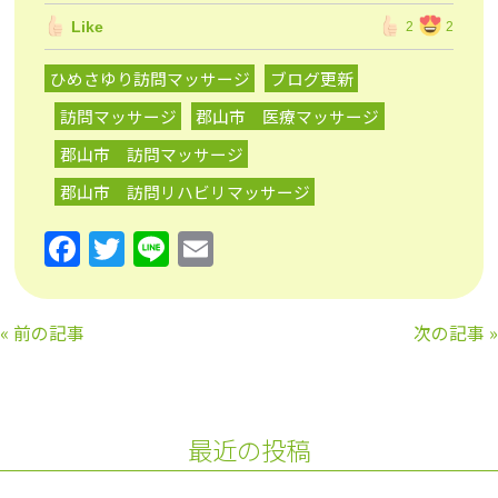
Like
2
2
ひめさゆり訪問マッサージ
ブログ更新
訪問マッサージ
郡山市 医療マッサージ
郡山市 訪問マッサージ
郡山市 訪問リハビリマッサージ
F
T
Li
E
a
w
n
m
c
itt
e
ai
«
前の記事
次の記事
»
e
er
l
b
o
最近の投稿
o