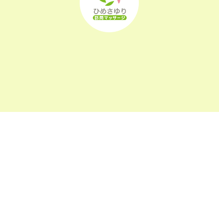
2022年8月
(21)
2022年7月
(25)
2022年6月
(22)
2022年5月
(23)
2022年4月
(24)
2022年3月
(26)
〒963-0105
福島県郡山市安積町長久保1-26-22
2022年2月
(21)
2022年1月
(23)
2021年12月
(23)
2021年11月
(23)
午前9:00～午後6:00
受付時間
2021年10月
(24)
(日祝及び、当院指定休業日を除く)