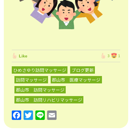
Like
3
1
ひめさゆり訪問マッサージ
ブログ更新
訪問マッサージ
郡山市 医療マッサージ
郡山市 訪問マッサージ
郡山市 訪問リハビリマッサージ
F
T
Li
E
a
w
n
m