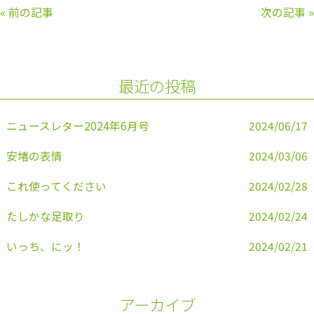
c
itt
e
ai
«
前の記事
次の記事
»
e
er
l
b
o
最近の投稿
o
k
ニュースレター2024年6月号
2024/06/17
安堵の表情
2024/03/06
これ使ってください
2024/02/28
たしかな足取り
2024/02/24
いっち、にッ！
2024/02/21
アーカイブ