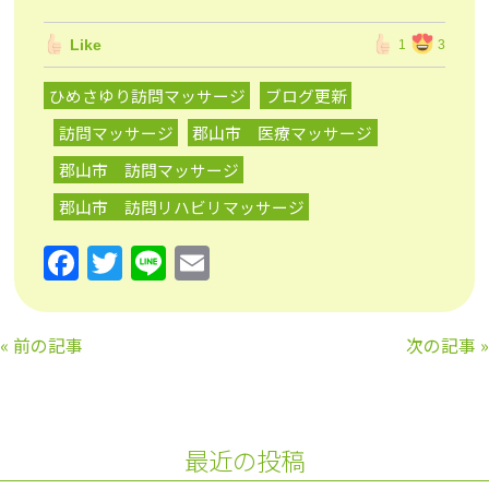
Like
1
3
ひめさゆり訪問マッサージ
ブログ更新
訪問マッサージ
郡山市 医療マッサージ
郡山市 訪問マッサージ
郡山市 訪問リハビリマッサージ
F
T
Li
E
a
w
n
m
c
itt
e
ai
«
前の記事
次の記事
»
e
er
l
b
o
最近の投稿
o