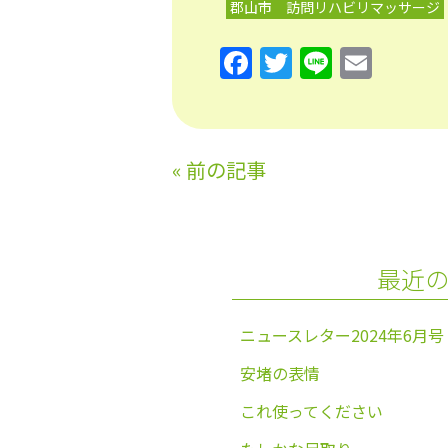
郡山市 訪問リハビリマッサージ
F
T
Li
E
a
w
n
m
c
itt
e
ai
e
er
l
«
前の記事
b
o
o
最近
k
ニュースレター2024年6月号
安堵の表情
これ使ってください