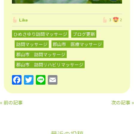
Like
3
2
ひめさゆり訪問マッサージ
ブログ更新
訪問マッサージ
郡山市 医療マッサージ
郡山市 訪問マッサージ
郡山市 訪問リハビリマッサージ
F
T
Li
E
a
w
n
m
c
itt
e
ai
«
前の記事
次の記事
»
e
er
l
b
o
最近の投稿