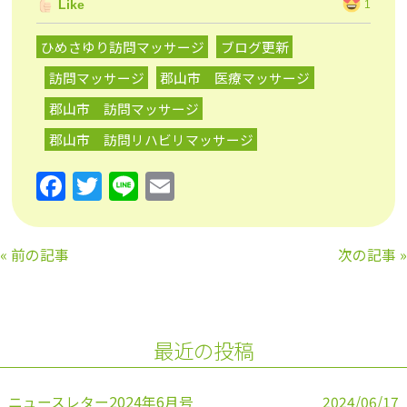
Like
1
ひめさゆり訪問マッサージ
ブログ更新
訪問マッサージ
郡山市 医療マッサージ
郡山市 訪問マッサージ
郡山市 訪問リハビリマッサージ
F
T
Li
E
a
w
n
m
c
itt
e
ai
«
前の記事
次の記事
»
e
er
l
b
o
最近の投稿
o
k
ニュースレター2024年6月号
2024/06/17