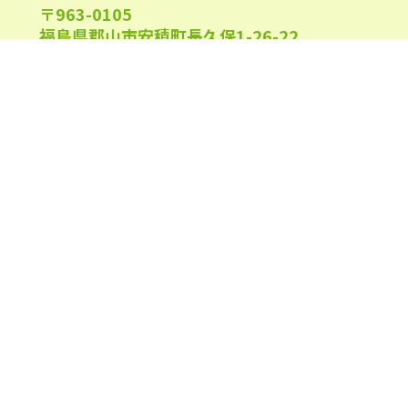
〒963-0105
2022年3月
(26)
福島県郡山市安積町長久保1-26-22
2022年2月
(21)
2022年1月
(23)
2021年12月
(23)
午前9:00～午後6:00
受付時間
2021年11月
(23)
(日祝及び、当院指定休業日を除く)
2021年10月
(24)
2021年9月
(24)
2021年8月
(24)
0120-944-315
TEL
2021年7月
(25)
2021年6月
(25)