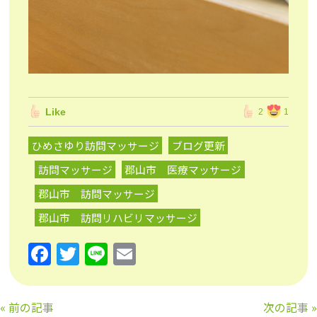
Like
2
1
ひめさゆり訪問マッサージ
ブログ更新
訪問マッサージ
郡山市 医療マッサージ
郡山市 訪問マッサージ
郡山市 訪問リハビリマッサージ
F
T
Li
E
a
w
n
m
c
itt
e
ai
«
前の記事
次の記事
»