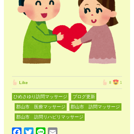
Like
8
1
ひめさゆり訪問マッサージ
ブログ更新
郡山市 医療マッサージ
郡山市 訪問マッサージ
郡山市 訪問リハビリマッサージ
F
T
Li
E