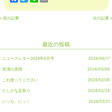
a
w
n
m
c
itt
e
ai
«
前の記事
次の記事
»
e
er
l
b
o
最近の投稿
o
k
ニュースレター2024年6月号
2024/06/17
安堵の表情
2024/03/06
これ使ってください
2024/02/28
たしかな足取り
2024/02/24
いっち、にッ！
2024/02/21