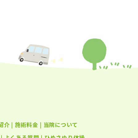
年9月
(24)
年8月
(25)
年7月
(25)
年6月
(25)
年5月
(24)
年4月
(23)
年3月
(17)
年2月
(16)
年1月
(22)
年12月
(25)
紹介
|
施術料金
|
当院について
年11月
(25)
年10月
|
よくある質問
(25)
|
ひめさゆり体操