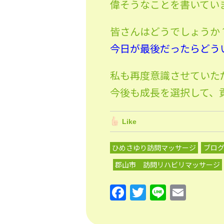
偉そうなことを書いてい
皆さんはどうでしょうか
今日が最後だったらどう
私も再度意識させていた
今後も成長を選択して、
Like
ひめさゆり訪問マッサージ
ブロ
郡山市 訪問リハビリマッサージ
F
T
Li
E
a
w
n
m