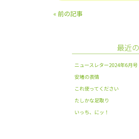
c
itt
e
ai
e
er
l
«
前の記事
b
o
o
最近
k
ニュースレター2024年6月号
安堵の表情
これ使ってください
たしかな足取り
いっち、にッ！