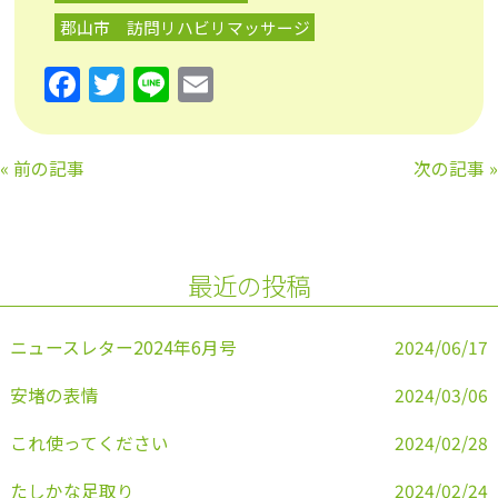
郡山市 訪問リハビリマッサージ
F
T
Li
E
a
w
n
m
c
itt
e
ai
«
前の記事
次の記事
»
e
er
l
b
o
最近の投稿
o
k
ニュースレター2024年6月号
2024/06/17
安堵の表情
2024/03/06
これ使ってください
2024/02/28
たしかな足取り
2024/02/24