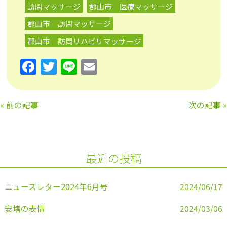
訪問マッサージ
郡山市 医療マッサージ
郡山市 訪問マッサージ
郡山市 訪問リハビリマッサージ
F
T
Li
E
a
w
n
m
c
itt
e
ai
«
前の記事
次の記事
»
e
er
l
b
o
最近の投稿
o
k
ニュースレター2024年6月号
2024/06/17
安堵の表情
2024/03/06