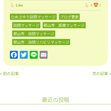
Like
3
1
ひめさゆり訪問マッサージ
ブログ更新
訪問マッサージ
郡山市 医療マッサージ
郡山市 訪問マッサージ
郡山市 訪問リハビリマッサージ
F
T
Li
E
a
w
n
m
c
itt
e
ai
«
前の記事
次の記事
»
e
er
l
b
o
最近の投稿
o
k