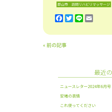
郡山市 訪問リハビリマッサージ
F
T
Li
E
a
w
n
m
c
itt
e
ai
e
er
l
«
前の記事
b
o
o
最近
k
ニュースレター2024年6月号
安堵の表情
これ使ってください